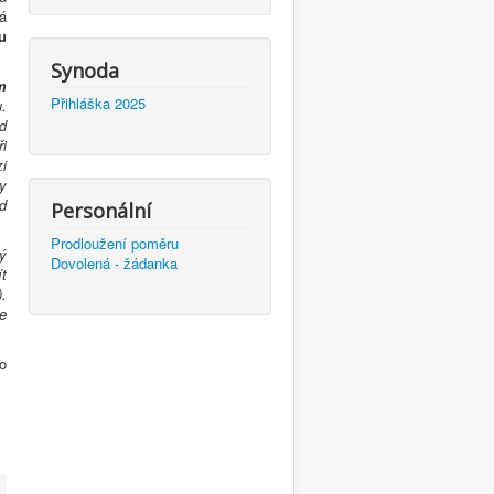
rá
u
Synoda
m
Přihláška 2025
.
d
i
i
y
d
Personální
Prodloužení poměru
ý
Dovolená - žádanka
t
.
te
o