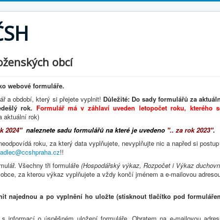
ČSH
oženských obcí
ko webové formuláře.
ř a období, který si přejete vyplnit!
Důležité: Do sady formulářů za aktuáln
dešlý rok.
Formulář má v záhlaví uveden letopočet roku, kterého s
 aktuální rok)
ok 2024"
naleznete sadu formulářů na které je uvedeno
".. za rok 2023"
.
neodpovídá roku, za který data vyplňujete, nevyplňujte nic a napřed si postup
kadlec@ccshpraha.cz
!!
rmulář. Všechny tři formuláře
(Hospodářský výkaz, Rozpočet i Výkaz duchovn
obce, za kterou výkaz vyplňujete a vždy končí jménem a e-mailovou adreso
nit najednou a po vyplnění ho uložte (stisknout tlačítko pod formuláře
a s informací o úspěšném uložení formuláře. Obratem na e-mailovou adres