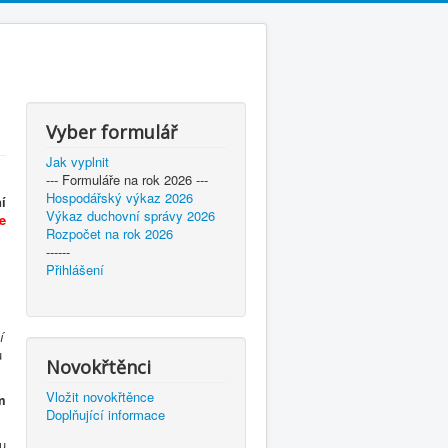
Vyber formulář
Jak vyplnit
--- Formuláře na rok 2026 ---
Hospodářský výkaz 2026
í
Výkaz duchovní správy 2026
e
Rozpočet na rok 2026
------
Přihlášení
í
u
Novokřtěnci
Vložit novokřtěnce
m
Doplňující informace
u