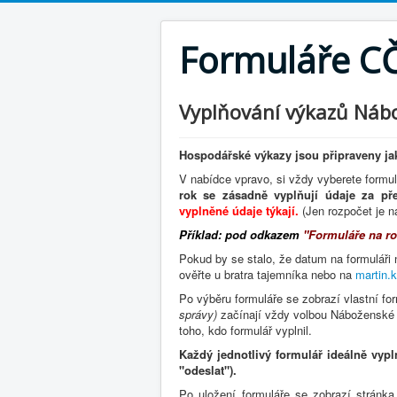
Formuláře C
Vyplňování výkazů Náb
Hospodářské výkazy jsou připraveny ja
V nabídce vpravo, si vždy vyberete formulá
rok se zásadně vyplňují údaje za pře
vyplněné údaje týkají.
(Jen rozpočet je na
Příklad: pod odkazem
"Formuláře na r
Pokud by se stalo, že datum na formuláři 
ověřte u bratra tajemníka nebo na
martin.
Po výběru formuláře se zobrazí vlastní fo
správy)
začínají vždy volbou Náboženské 
toho, kdo formulář vyplnil.
Každý jednotlivý formulář ideálně vypl
"odeslat").
Po uložení formuláře se zobrazí stránk