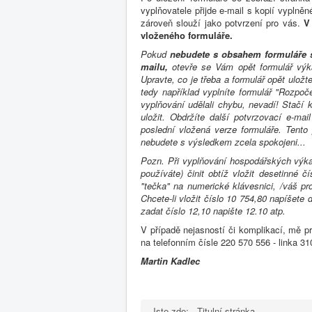
vyplňovatele přijde e-mail s kopií vyplněn
zároveň slouží jako potvrzení pro vás.
V
vloženého formuláře.
Pokud
nebudete s obsahem formuláře 
mailu,
otevře se Vám opět formulář výk
Upravte, co je třeba a formulář opět uložt
tedy například vyplníte formulář "Rozpoč
vyplňování udělali chybu, nevadí! Stačí 
uložit. Obdržíte další potvrzovací e-ma
poslední vložená verze formuláře. Tent
nebudete s výsledkem zcela spokojeni...
Pozn. Při vyplňování hospodářských výkaz
používáte) činit obtíž vložit desetinné 
"tečka" na numerické klávesnici, /váš pr
Chcete-li vložit číslo 10 754,80 napíšete
zadat číslo 12,10 napište 12.10 atp.
V případě nejasností či komplikací, mě 
na telefonním čísle
220 570 556 - linka 31
Martin Kadlec
Jste zde:
Titulní stránka