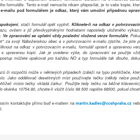
ého formuláře. Tento e-mail nemusíte nikam přeposílat, je to vaše kopie, kte
 e-mailu pod formulářem je odkaz, který vám umožní případnou oprav
spokojeni
, stačí formulář opět vyplnit.
Kliknete-li na odkaz v potvrzovací
azu, ovšem s již převdvyplněnými hodnatami naposledy uloženého výkazu
e.
Ve zpracování se uplatní vždy poslední vložená verze formuláře
. Poku
et" za svoji Náboženskou obec a v potvrzovacím e-mailu zjistíte, že jste př
kliknout na odkaz v potvrzovacím e-mailu, formulář upravit a upravenou verz
il s upravenou kopií. Jak je uvedeno výše, do zpracování se použije vžd
o postup můžete opakovat pro každou NO a typ formuláře tak dlouho, doku
ů či rozpočtů může v některých případech (záleží na typu prohlížeče, kter
číslo. Jako oddělovač desetinných míst používejte tečku (někdy nelze použí
ohlížeč místo tečky vkládá čárku/. Použijte tedy tečku na běžné klávesnici)
 do okénka 10754.80, chcete-li vložit číslo 68 500 napište 68500, pokud chce
prosím kontaktujte přímo buď e-mailem na
martin.kadlec@ccshpraha.cz
neb
0.